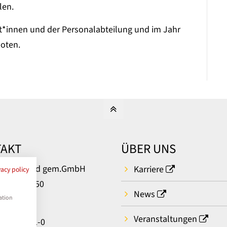
len.
t*innen und der Personalabteilung und im Jahr
oten.
AKT
ÜBER UNS
um Bielefeld gem.GmbH
Karriere
vacy policy
rger Str. 50
News
ielefeld
ation
Veranstaltungen
: 0521 581-0