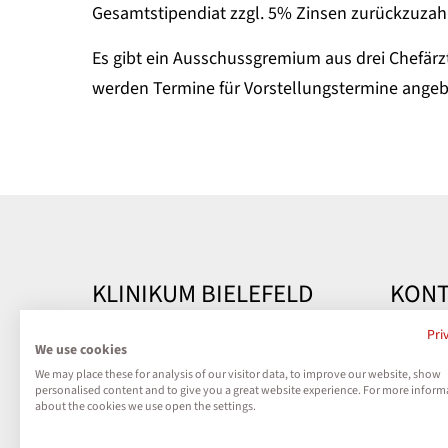
Gesamtstipendiat zzgl. 5% Zinsen zurückzuzah
Es gibt ein Ausschussgremium aus drei Chefärz
werden Termine für Vorstellungstermine angeb
KLINIKUM BIELEFELD
KONT
Kontakt
Klinik
Pri
We use cookies
Teutobu
We may place these for analysis of our visitor data, to improve our website, show
Impressum
33604 B
personalised content and to give you a great website experience. For more inform
about the cookies we use open the settings.
Datenschutz
Telefon