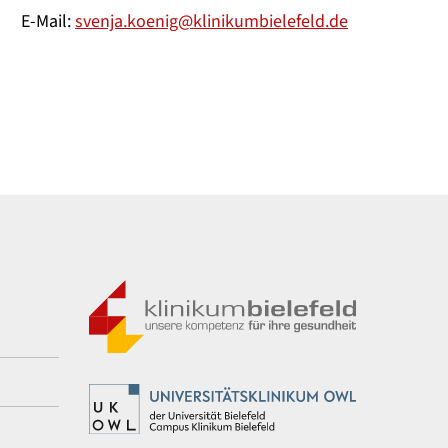
E-Mail:
svenja.koenig@klinikumbielefeld.de