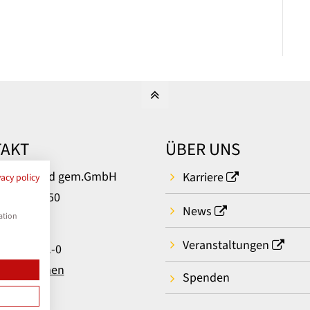
AKT
ÜBER UNS
um Bielefeld gem.GmbH
Karriere
vacy policy
rger Str. 50
News
ielefeld
ation
Veranstaltungen
: 0521 581-0
t aufnehmen
Spenden