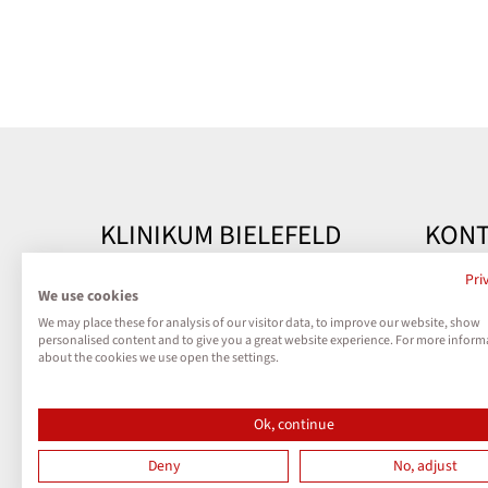
KLINIKUM BIELEFELD
KONT
Kontakt
Klinik
Pri
We use cookies
Teutobu
We may place these for analysis of our visitor data, to improve our website, show
Impressum
33604 B
personalised content and to give you a great website experience. For more inform
about the cookies we use open the settings.
Datenschutz
Telefon
Kontak
Ok, continue
Cookies
Deny
No, adjust