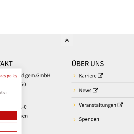
AKT
ÜBER UNS
um Bielefeld gem.GmbH
Karriere
vacy policy
rger Str. 50
News
ielefeld
ation
Veranstaltungen
: 0521 581-0
t aufnehmen
Spenden