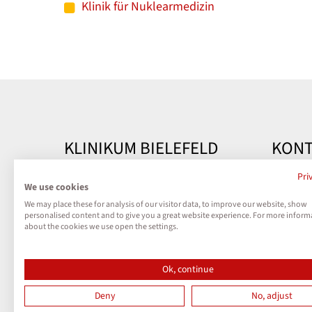
Klinik für Nuklearmedizin
KLINIKUM BIELEFELD
KONT
Kontakt
Klinik
Pri
We use cookies
Teutobu
We may place these for analysis of our visitor data, to improve our website, show
Impressum
33604 B
personalised content and to give you a great website experience. For more inform
about the cookies we use open the settings.
Datenschutz
Telefon
Kontak
Ok, continue
Cookies
Deny
No, adjust