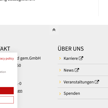
AKT
ÜBER UNS
um Bielefeld gem.GmbH
Karriere
vacy policy
rger Str. 50
News
ielefeld
ation
Veranstaltungen
: 0521 581-0
t aufnehmen
Spenden