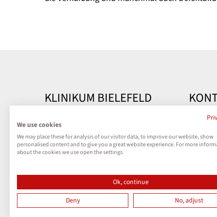
KLINIKUM BIELEFELD
KONT
Kontakt
Klinik
Pri
We use cookies
Teutobu
We may place these for analysis of our visitor data, to improve our website, show
Impressum
33604 B
personalised content and to give you a great website experience. For more inform
about the cookies we use open the settings.
Datenschutz
Telefon
Kontak
Ok, continue
Cookies
Deny
No, adjust