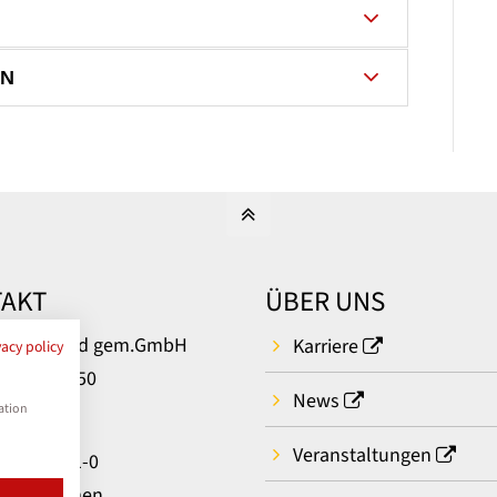
EN
AKT
ÜBER UNS
um Bielefeld gem.GmbH
Karriere
vacy policy
rger Str. 50
News
ielefeld
ation
Veranstaltungen
: 0521 581-0
t aufnehmen