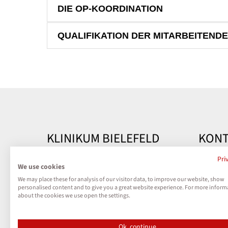
DIE OP-KOORDINATION
QUALIFIKATION DER MITARBEITEND
KLINIKUM BIELEFELD
KONT
Kontakt
Klinik
Pri
We use cookies
Teutobu
We may place these for analysis of our visitor data, to improve our website, show
Impressum
33604 B
personalised content and to give you a great website experience. For more inform
about the cookies we use open the settings.
Datenschutz
Telefon
Kontak
Ok, continue