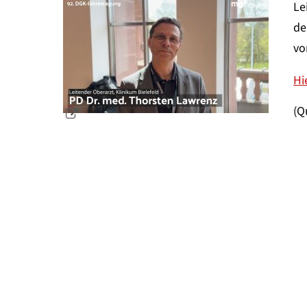
Le
de
vo
Hi
(Q