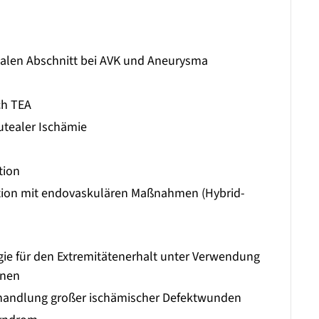
enalen Abschnitt bei AVK und Aneurysma
ch TEA
lutealer Ischämie
tion
ation mit endovaskulären Maßnahmen (Hybrid-
gie für den Extremitätenerhalt unter Verwendung
enen
Behandlung großer ischämischer Defektwunden