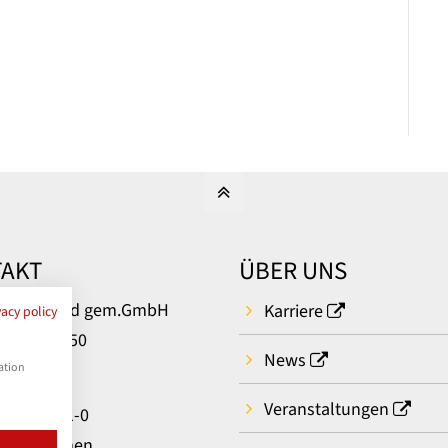
AKT
ÜBER UNS
um Bielefeld gem.GmbH
Karriere
vacy policy
rger Str. 50
News
ielefeld
ation
Veranstaltungen
: 0521 581-0
t aufnehmen