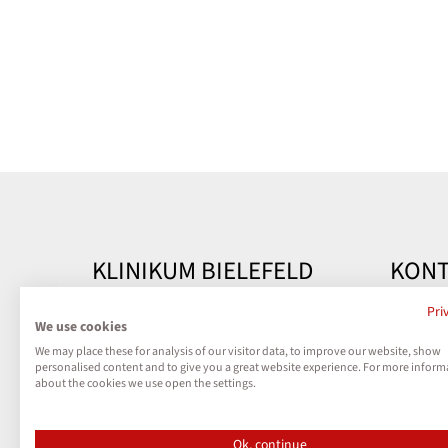
KLINIKUM BIELEFELD
KONT
Kontakt
Klinik
Pri
We use cookies
Teutobu
We may place these for analysis of our visitor data, to improve our website, show
Impressum
33604 B
personalised content and to give you a great website experience. For more inform
about the cookies we use open the settings.
Datenschutz
Telefon
Kontak
Ok, continue