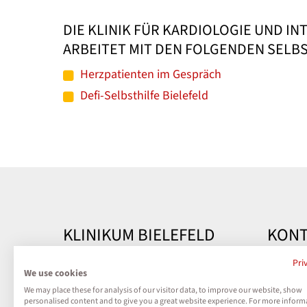
DIE KLINIK FÜR KARDIOLOGIE UND IN
ARBEITET MIT DEN FOLGENDEN SEL
Herzpatienten im Gespräch
Defi-Selbsthilfe Bielefeld
KLINIKUM BIELEFELD
KONT
Kontakt
Klinik
Pri
We use cookies
Teutobu
We may place these for analysis of our visitor data, to improve our website, show
Impressum
33604 B
personalised content and to give you a great website experience. For more inform