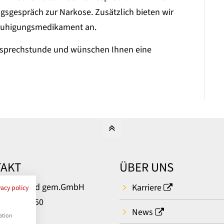
sgespräch zur Narkose. Zusätzlich bieten wir
eruhigungsmedikament an.
sesprechstunde und wünschen Ihnen eine
AKT
ÜBER UNS
um Bielefeld gem.GmbH
Karriere
vacy policy
rger Str. 50
News
ielefeld
ation