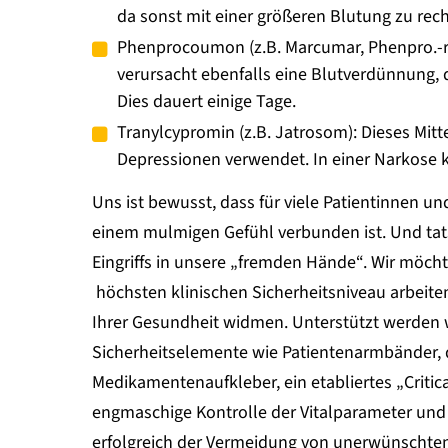
da sonst mit einer größeren Blutung zu rech
Phenprocoumon (z.B. Marcumar, Phenpro.-r
verursacht ebenfalls eine Blutverdünnung,
Dies dauert einige Tage.
Tranylcypromin (z.B. Jatrosom): Dieses Mit
Depressionen verwendet. In einer Narkose 
Uns ist bewusst, dass für viele Patientinnen un
einem mulmigen Gefühl verbunden ist. Und tatsä
Eingriffs in unsere „fremden Hände“. Wir möcht
höchsten klinischen Sicherheitsniveau arbeit
Ihrer Gesundheit widmen. Unterstützt werden 
Sicherheitselemente wie Patientenarmbänder, 
Medikamentenaufkleber, ein etabliertes „Criti
engmaschige Kontrolle der Vitalparameter und d
erfolgreich der Vermeidung von unerwünschten