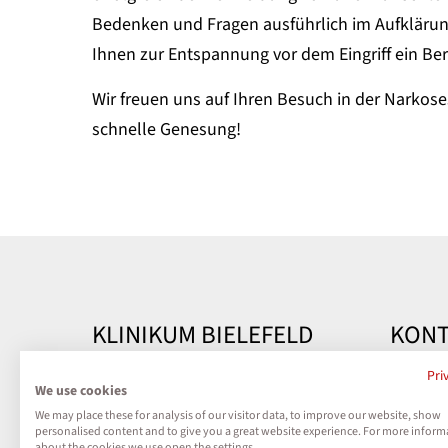
Bedenken und Fragen ausführlich im Aufklärung
Ihnen zur Entspannung vor dem Eingriff ein B
Wir freuen uns auf Ihren Besuch in der Narko
schnelle Genesung!
KLINIKUM BIELEFELD
KONT
Kontakt
Klinik
Pri
We use cookies
Teutobu
We may place these for analysis of our visitor data, to improve our website, show
Impressum
33604 B
personalised content and to give you a great website experience. For more inform
about the cookies we use open the settings.