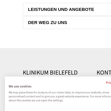
LEISTUNGEN UND ANGEBOTE
DER WEG ZU UNS
KLINIKUM BIELEFELD
KONT
Kontakt
Klinik
Pri
We use cookies
Teutobu
We may place these for analysis of our visitor data, to improve our website, show
Impressum
33604 B
personalised content and to give you a great website experience. For more inform
about the cookies we use open the settings.
Datenschutz
Telefon