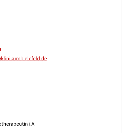
9
klinikumbielefeld.de
therapeutin i.A