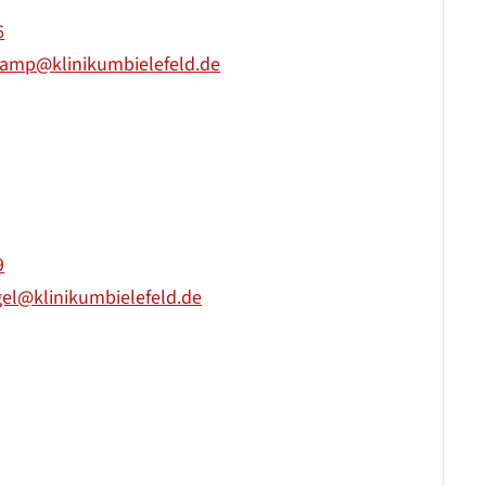
6
amp@klinikumbielefeld.de
9
gel@klinikumbielefeld.de