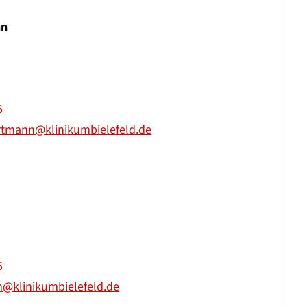
nn
6
hartmann@klinikumbielefeld.de
5
@klinikumbielefeld.de