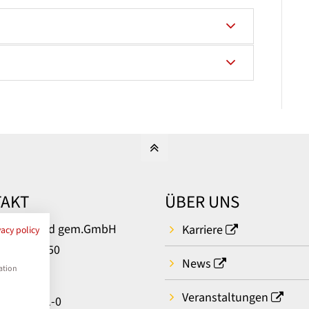
AKT
ÜBER UNS
um Bielefeld gem.GmbH
Karriere
vacy policy
rger Str. 50
News
ielefeld
ation
Veranstaltungen
: 0521 581-0