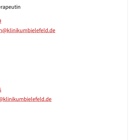
erapeutin
9
n@klinikumbielefeld.de
6
@klinikumbielefeld.de